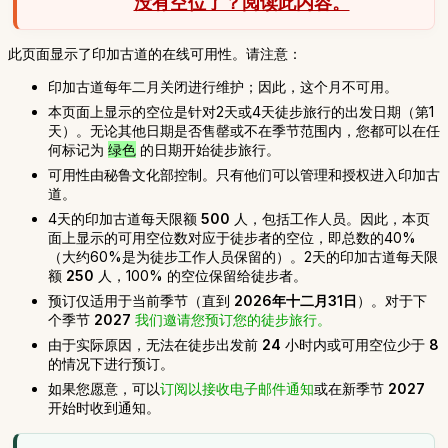
没有空位了？阅读此内容。
此页面显示了印加古道的在线可用性。请注意：
印加古道每年二月关闭进行维护；因此，这个月不可用。
本页面上显示的空位是针对2天或4天徒步旅行的出发日期（第1
天）。无论其他日期是否售罄或不在季节范围内，您都可以在任
何标记为
绿色
的日期开始徒步旅行。
可用性由秘鲁文化部控制。只有他们可以管理和授权进入印加古
道。
4天的印加古道每天限额
500
人，包括工作人员。因此，本页
面上显示的可用空位数对应于徒步者的空位，即总数的40%
（大约60%是为徒步工作人员保留的）。2天的印加古道每天限
额
250
人，100% 的空位保留给徒步者。
预订仅适用于当前季节（直到
2026年十二月31日
）。对于下
个季节
2027
我们邀请您预订您的徒步旅行。
由于实际原因，无法在徒步出发前
24
小时内或可用空位少于
8
的情况下进行预订。
如果您愿意，可以
订阅以接收电子邮件通知
或在新季节
2027
开始时收到通知。