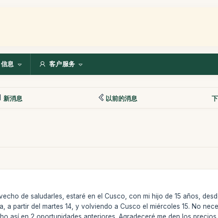
信息
客户服务
新消息
以前的消息
下
cho de saludarles, estaré en el Cusco, con mi hijo de 15 años, desde 
a, a partir del martes 14, y volviendo a Cusco el miércoles 15. No nece
cho así en 2 oportunidades anteriores. Agradeceré me den los precios qu