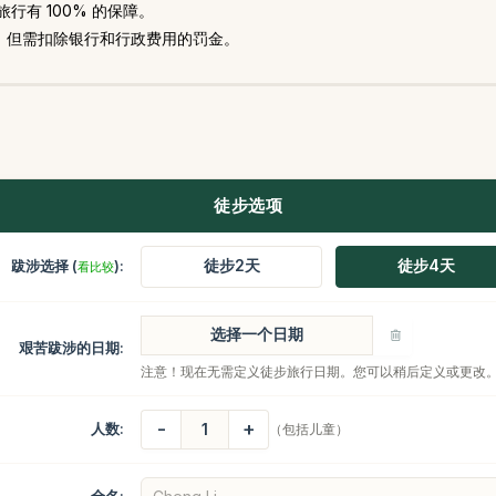
有 100% 的保障。
，但需扣除银行和行政费用的罚金。
徒步选项
徒步2天
徒步4天
跋涉选择 (
):
看比较
艰苦跋涉的日期:
注意！现在无需定义徒步旅行日期。您可以稍后定义或更改
-
+
人数:
（包括儿童）
全名: