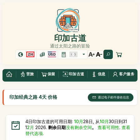
印加古道
通过太阳之路的冒险
ZH
USD
苦旅
保留
印加古道
信息
客户服务
印加经典之路 4天 价格
通过电子邮件接收信息
4日印加古道的可用日期:
10月
28日, 从
10月
30日到31
1
2月
2026.
剩余日期
没有剩余空间
。
查看可用性
.
查看
替代选项
.