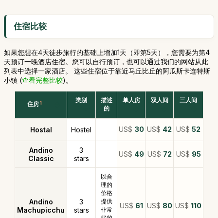
住宿比较
如果您想在4天徒步旅行的基础上增加1天（即第5天），您需要为第4
天预订一晚酒店住宿。您可以自行预订，也可以通过我们的网站从此
列表中选择一家酒店。 这些住宿位于靠近马丘比丘的阿瓜斯卡连特斯
小镇 (
查看完整比较
)。
类别
描述
单人房
双人间
三人间
住房
1
的
US$
30
US$
42
US$
52
Hostal
Hostel
Andino
3
US$
49
US$
72
US$
95
Classic
stars
以合
理的
价格
Andino
3
提供
US$
61
US$
80
US$
110
Machupicchu
stars
非常
好的