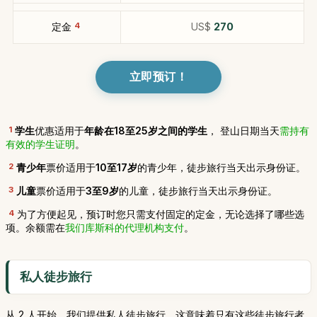
定金
4
US$
270
立即预订！
1
学生
优惠适用于
年龄在18至25岁之间的学生
， 登山日期当天
需持有
有效的学生证明
。
2
青少年
票价适用于
10至17岁
的青少年，徒步旅行当天出示身份证。
3
儿童
票价适用于
3至9岁
的儿童，徒步旅行当天出示身份证。
4
为了方便起见，预订时您只需支付固定的定金，无论选择了哪些选
项。余额需在
我们库斯科的代理机构支付
。
私人徒步旅行
从 2 人开始，我们提供私人徒步旅行，这意味着只有这些徒步旅行者