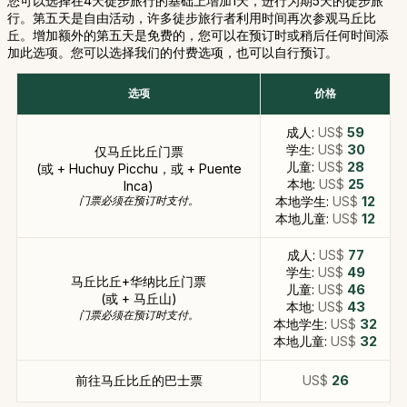
您可以选择在4天徒步旅行的基础上增加1天，进行为期5天的徒步旅
行。第五天是自由活动，许多徒步旅行者利用时间再次参观马丘比
丘。增加额外的第五天是免费的，您可以在预订时或稍后任何时间添
加此选项。您可以选择我们的付费选项，也可以自行预订。
选项
价格
成人:
US$
59
学生:
US$
30
仅马丘比丘门票
儿童:
US$
28
(或 + Huchuy Picchu，或 + Puente
本地:
US$
25
Inca)
门票必须在预订时支付。
本地学生:
US$
12
本地儿童:
US$
12
成人:
US$
77
学生:
US$
49
马丘比丘+华纳比丘门票
儿童:
US$
46
(或 + 马丘山)
本地:
US$
43
门票必须在预订时支付。
本地学生:
US$
32
本地儿童:
US$
32
前往马丘比丘的巴士票
US$
26