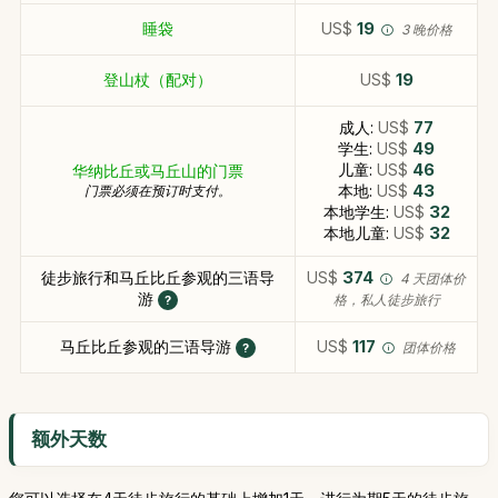
睡袋
US$
19
3 晚价格
登山杖（配对）
US$
19
成人:
US$
77
学生:
US$
49
儿童:
US$
46
华纳比丘或马丘山的门票
本地:
US$
43
门票必须在预订时支付。
本地学生:
US$
32
本地儿童:
US$
32
徒步旅行和马丘比丘参观的三语导
US$
374
4 天团体价
游
格，私人徒步旅行
马丘比丘参观的三语导游
US$
117
团体价格
额外天数