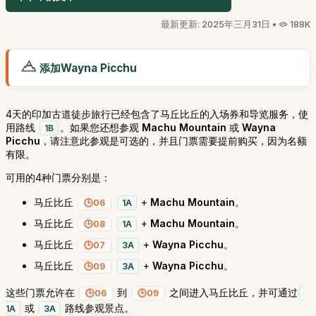
最新更新: 2025年三月31日 •
188K
添加Wayna Picchu
4天的印加古道徒步旅行已经包含了马丘比丘的入场券和导览服务，使
用路线
。如果您还想参观
Machu Mountain
或
Wayna
1B
Picchu
，请注意此参观是可选的，并且门票需要提前购买，因为名额
有限。
可用的4种门票分别是：
马丘比丘
+
Machu Mountain
。
06
1A
马丘比丘
+
Machu Mountain
。
08
1A
马丘比丘
+
Wayna Picchu
。
07
3A
马丘比丘
+
Wayna Picchu
。
09
3A
这些门票允许在
到
之间进入马丘比丘，并可通过
06
09
或
路线参观景点。
1A
3A