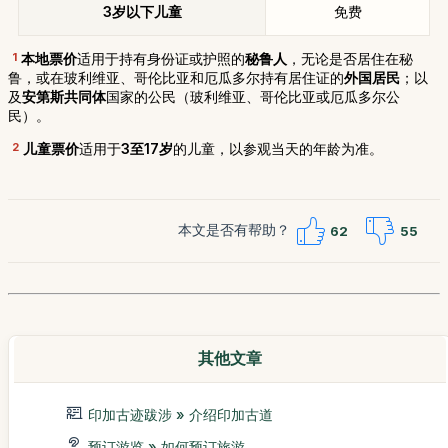
3岁以下儿童
免费
1
本地票价
适用于持有身份证或护照的
秘鲁人
，无论是否居住在秘
鲁，或在玻利维亚、哥伦比亚和厄瓜多尔持有居住证的
外国居民
；以
及
安第斯共同体
国家的公民（玻利维亚、哥伦比亚或厄瓜多尔公
民）。
2
儿童票价
适用于
3至17岁
的儿童，以参观当天的年龄为准。
本文是否有帮助？
62
55
其他文章
印加古迹跋涉 » 介绍印加古道
预订游览 » 如何预订旅游