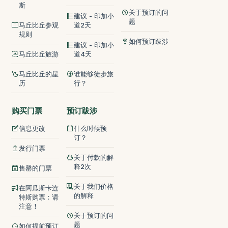
斯
关于预订的问
建议 - 印加小
题
马丘比丘参观
道2天
规则
如何预订跋涉
建议 - 印加小
马丘比丘旅游
道4天
马丘比丘的星
谁能够徒步旅
历
行？
购买门票
预订跋涉
信息更改
什么时候预
订？
发行门票
关于付款的解
释2次
售罄的门票
关于我们价格
在阿瓜斯卡连
的解释
特斯购票：请
注意！
关于预订的问
题
如何提前预订