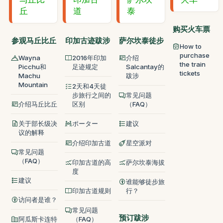
丘
道
泰
购买火车票
参观马丘比丘
印加古迹跋涉
萨尔坎泰徒步
How to
purchase
Wayna
2016年印加
介绍
the train
Picchu和
足迹规定
Salcantay的
tickets
Machu
跋涉
Mountain
2天和4天徒
步旅行之间的
常见问题
介绍马丘比丘
区别
（FAQ）
关于部长级决
ポーター
建议
议的解释
介绍印加古道
星空派对
常见问题
（FAQ）
印加古道的高
萨尔坎泰海拔
度
建议
谁能够徒步旅
印加古道规则
行？
访问者是谁？
常见问题
预订跋涉
阿瓜斯卡连特
（FAQ）