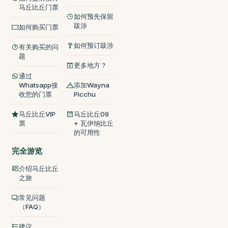
马丘比丘门票
如何预先保留
跋涉
如何购买门票
如何预订跋涉
有关购买的问
题
更多地方？
通过
Whatsapp接
添加Wayna
收您的门票
Picchu
马丘比丘VIP
马丘比丘09
票
+ 瓦伊纳比丘
的可用性
完全游览
介绍马丘比丘
之旅
常见问题
（FAQ）
建议