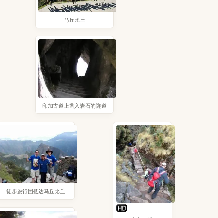
马丘比丘
印加古道上凿入岩石的隧道
徒步旅行团抵达马丘比丘