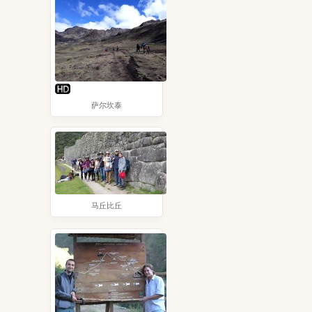
萨尔坎泰
马丘比丘