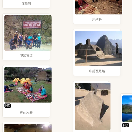
库斯科
库斯科
印加古道
印提瓦塔纳
萨尔坎泰