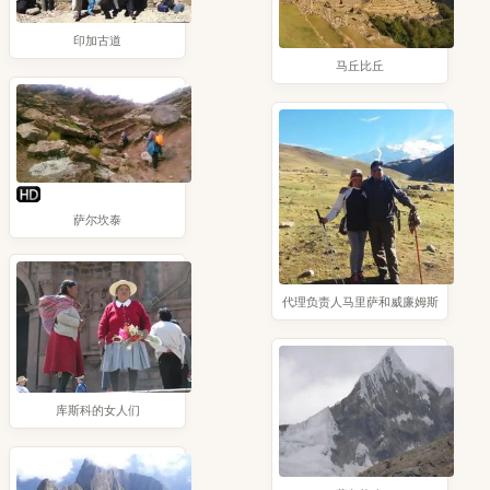
印加古道
马丘比丘
萨尔坎泰
代理负责人马里萨和威廉姆斯
库斯科的女人们