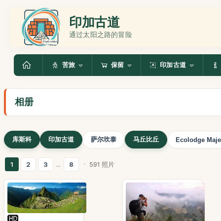
印加古道
通过太阳之路的冒险
苦旅
保留
印加古道
相册
库斯科
印加古道
萨尔坎泰
马丘比丘
Ecolodge Maje
1
2
3
...
8
· 591 照片