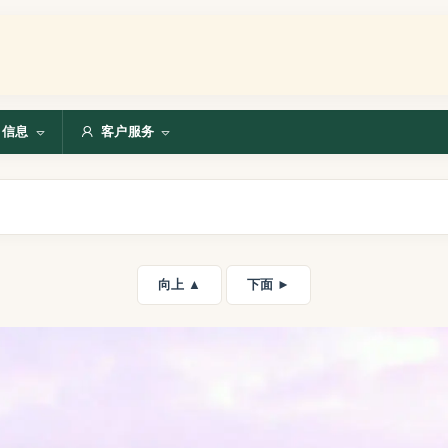
信息
客户服务
向上 ▲
下面 ►