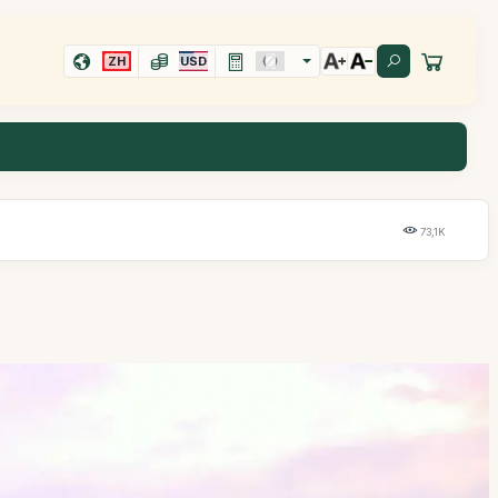
ZH
USD
73,1K