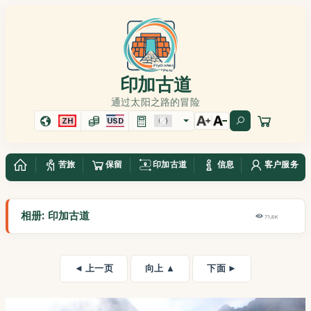
印加古道
通过太阳之路的冒险
ZH
USD
苦旅
保留
印加古道
信息
客户服务
相册: 印加古道
71,8K
◄ 上一页
向上 ▲
下面 ►