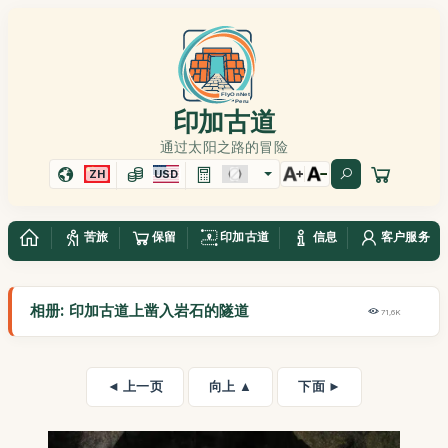
印加古道
通过太阳之路的冒险
ZH
USD
苦旅
保留
印加古道
信息
客户服务
相册: 印加古道上凿入岩石的隧道
71,6K
◄ 上一页
向上 ▲
下面 ►