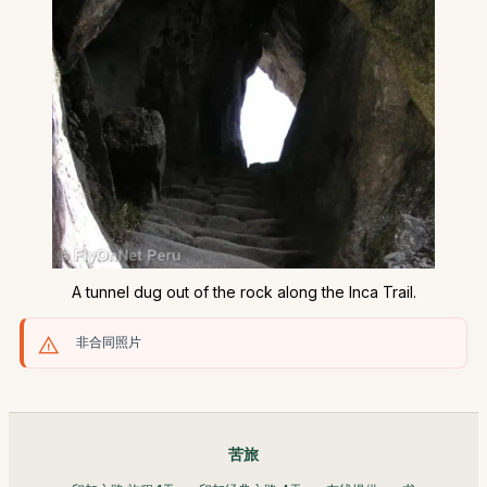
A tunnel dug out of the rock along the Inca Trail.
非合同照片
苦旅