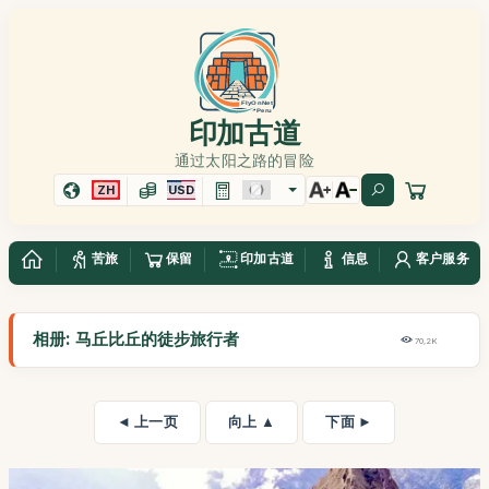
印加古道
通过太阳之路的冒险
ZH
USD
苦旅
保留
印加古道
信息
客户服务
相册: 马丘比丘的徒步旅行者
70,2K
◄ 上一页
向上 ▲
下面 ►