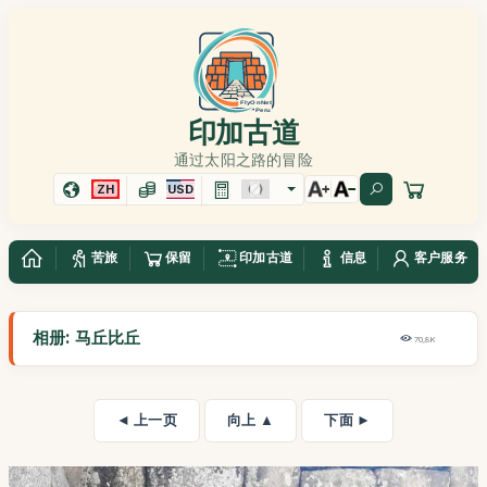
印加古道
通过太阳之路的冒险
ZH
USD
苦旅
保留
印加古道
信息
客户服务
相册: 马丘比丘
70,8K
◄ 上一页
向上 ▲
下面 ►