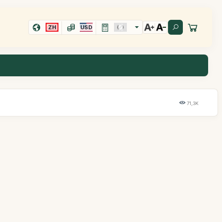
ZH
USD
71,3K