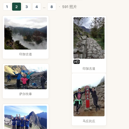
1
2
3
4
...
8
· 591 照片
印加古道
印加古道
萨尔坎泰
马丘比丘