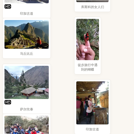
库斯科的女人们
印加古道
马丘比丘
徒步旅行中遇
到的蝴蝶
萨尔坎泰
印加古道