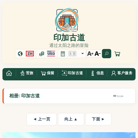
印加古道
通过太阳之路的冒险
ZH
USD
苦旅
保留
印加古道
信息
客户服务
相册: 印加古道
53,6K
◄ 上一页
向上 ▲
下面 ►