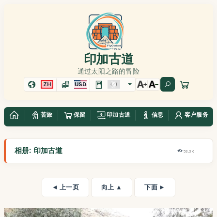
印加古道
通过太阳之路的冒险
ZH
USD
苦旅
保留
印加古道
信息
客户服务
相册: 印加古道
53,3K
◄ 上一页
向上 ▲
下面 ►