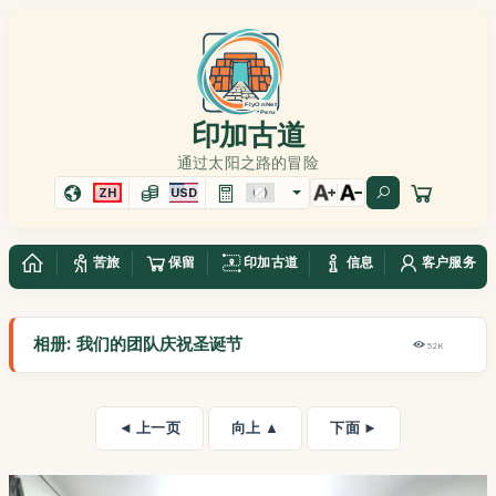
印加古道
通过太阳之路的冒险
ZH
USD
苦旅
保留
印加古道
信息
客户服务
相册: 我们的团队庆祝圣诞节
52K
◄ 上一页
向上 ▲
下面 ►