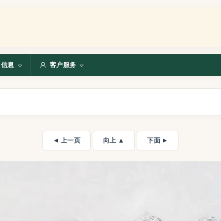
信息
客户服务
◄ 上一页
向上 ▲
下面 ►