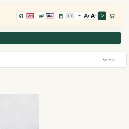
ZH
USD
52,2K