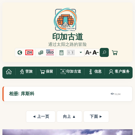
印加古道
通过太阳之路的冒险
ZH
USD
苦旅
保留
印加古道
信息
客户服务
相册: 库斯科
52,6K
◄ 上一页
向上 ▲
下面 ►