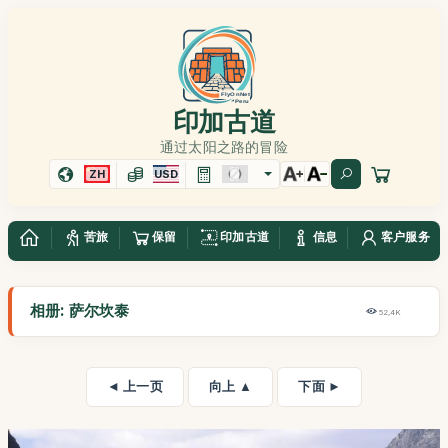
印加古道
通过太阳之路的冒险
ZH
USD
苦旅
保留
印加古道
信息
客户服务
相册: 萨尔坎泰
52,4K
◄ 上一页
向上 ▲
下面 ►