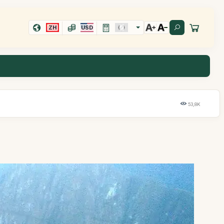
ZH
USD
53,8K