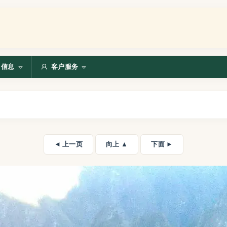
信息
客户服务
◄ 上一页
向上 ▲
下面 ►