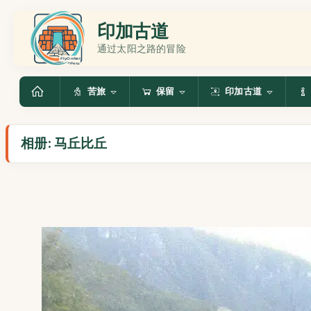
印加古道
通过太阳之路的冒险
苦旅
保留
印加古道
相册: 马丘比丘