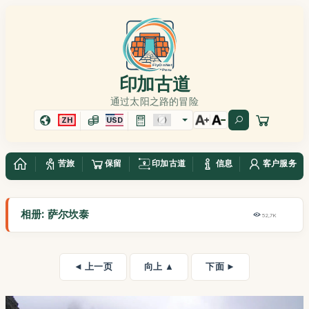
印加古道
通过太阳之路的冒险
ZH
USD
苦旅
保留
印加古道
信息
客户服务
相册: 萨尔坎泰
52,7K
◄ 上一页
向上 ▲
下面 ►