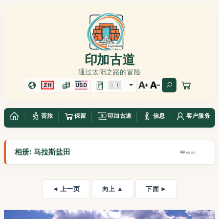
印加古道
通过太阳之路的冒险
ZH
USD
苦旅
保留
印加古道
信息
客户服务
相册: 马拉斯盐田
66,5K
◄ 上一页
向上 ▲
下面 ►