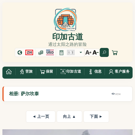
印加古道
通过太阳之路的冒险
ZH
USD
苦旅
保留
印加古道
信息
客户服务
相册: 萨尔坎泰
67,1K
◄ 上一页
向上 ▲
下面 ►