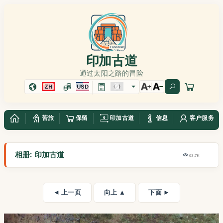
印加古道
通过太阳之路的冒险
ZH
USD
苦旅
保留
印加古道
信息
客户服务
相册: 印加古道
63,7K
◄ 上一页
向上 ▲
下面 ►