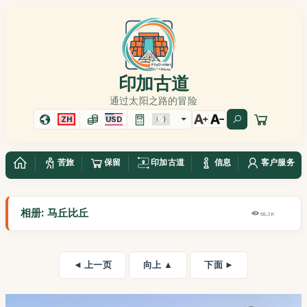
印加古道
通过太阳之路的冒险
ZH
USD
苦旅
保留
印加古道
信息
客户服务
相册: 马丘比丘
68,3K
◄ 上一页
向上 ▲
下面 ►