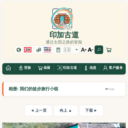
印加古道
通过太阳之路的冒险
ZH
USD
苦旅
保留
印加古道
信息
客户服务
相册: 我们的徒步旅行小组
70,6K
◄ 上一页
向上 ▲
下面 ►