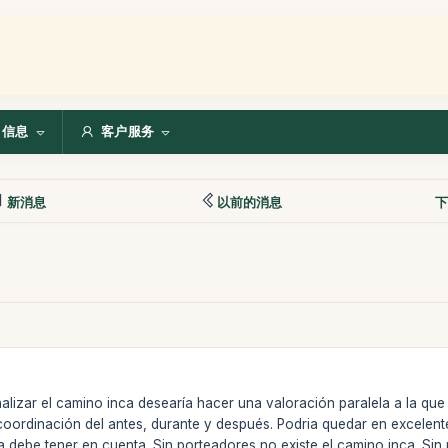
信息
客户服务
新消息
以前的消息
下
alizar el camino inca desearía hacer una valoración paralela a la qu
coordinación del antes, durante y después. Podria quedar en excelent
 debe tener en cuenta. Sin porteadores no existe el camino inca. Sin 