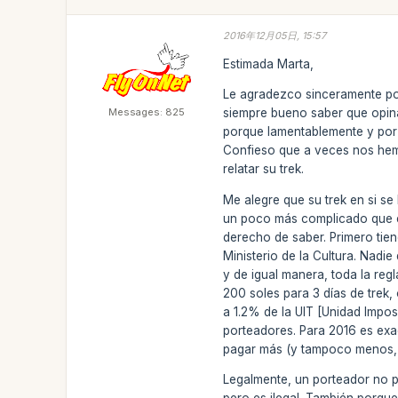
2016年12月05日, 15:57
Estimada Marta,
Le agradezco sinceramente por
Messages: 825
siempre bueno saber que opina
porque lamentablemente y por 
Confieso que a veces nos hem
relatar su trek.
Me alegre que su trek en si s
un poco más complicado que es
derecho de saber. Primero tie
Ministerio de la Cultura. Nadi
y de igual manera, toda la reg
200 soles para 3 días de trek, 
a 1.2% de la UIT [Unidad Imposi
porteadores. Para 2016 es exa
pagar más (y tampoco menos, 
Legalmente, un porteador no p