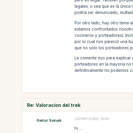
pero es ilegal. También porque
legales; o sea que es la única
podría ser denunciado, multado
Por otro lado, hay otro tema 
estamos confrontados nosotro
cocineros y porteadores). Inc
por lo cual nos pareció una bu
que no solo los porteadores p
Le comente eso para explicar 
porteadores en la mayoría no 
definitivamente no podemos c
Re: Valoracion del trek
2023年7月26日, 10:03
Getur Sonak
hi
...