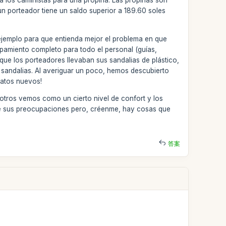
r a los caministas para una propina. Las propinas son
un porteador tiene un saldo superior a 189.60 soles
ejemplo para que entienda mejor el problema en que
amiento completo para todo el personal (guías,
ue los porteadores llevaban sus sandalias de plástico,
s sandalias. Al averiguar un poco, hemos descubierto
patos nuevos!
otros vemos como un cierto nivel de confort y los
nte sus preocupaciones pero, créenme, hay cosas que
答案