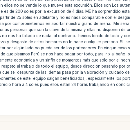
 Sin ellos no se vende lo que mueve esta excursión. Ellos son Los aut
de es de 200 soles por la excursión de 4 dias. ME ha sorprendido esta 
partir de 25 soles en adelante y no es nada comparable con el desga
a por comprometernos en aportar nuestro grano de arena. Me seria dif
nas personas que son la clave de la misma y ellas no disponen de u
ros no nos ha faltado de nada, al contrario. hemos tenido de todo y c
erzo y desgaste de estos hombres no lo hace cualquier persona. SI se
ecortar por algún lado no puede ser de los porteadores. En ningun ca
sde que pisamos Perú se nos hace pagar por todo, para ir x al baño
amente económica y un sinfín de momentos más que sólo por el hecho
 respeto al trabajo de todo el equipo, desde dirección pasando por of
sa que se despunta de las demás pasa por la valoración y cuidado de
ponentes de este equipo salgan beneficiados,, especialmente los po
el precio hora a 4 soles pues ellos están 24 horas trabajando en condi