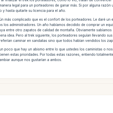
 al finalizar el trek los porteadores, como lo vio, tratan de convence
 manera legal para un porteadores de ganar más. Si por alguna razón 
 y hasta quitarle su licencia para el año.
aún más complicado que es el confort de los porteadores. Le daré un 
s los administradores. Un año habíamos decidido de comprar un equip
luya entre otro zapatos de calidad de montaña. Obviamente sabíamos q
ena idea. Pero al trek siguiente, los porteadores seguían llevando su
referían caminar en sandalias sino que todos habían vendidos los za
un poco que hay un abismo entre lo que ustedes los caministas o nos
tienen estas prioridades. Por todas estas razones, entiendo totalme
ambiar aunque nos gustarían a ambos.