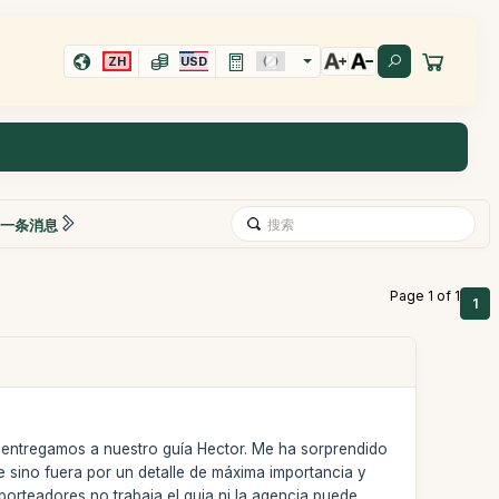
ZH
USD
一条消息
Page 1 of 1
1
e entregamos a nuestro guía Hector. Me ha sorprendido
e sino fuera por un detalle de máxima importancia y
porteadores no trabaja el guia ni la agencia puede