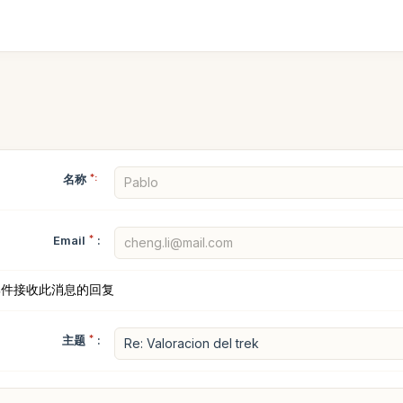
名称
*:
Email
*
:
邮件接收此消息的回复
主题
*
: