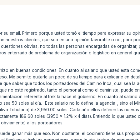
 su email. Primero porque usted tomó el tiempo para expresar su opi
n nuestros clientes, que sea en una opinión favorable o no, para po
cuestiones obvias, no todas las personas encargadas de organizar, p
os enterrado de problema de organización o logístico en general gr
e hizo en buenas condiciones. En cuanto al salario que usted esta c
o. Me permito quitarle un poco de su tiempo para explicarle en deta
ne que saber que todos los porteadores del Camino Inca, cual sea la a
e que no esté registrado, tanto el personal como el caminista, puede en
lamentación referente al trek la hace el gobierno. En cuanto al salari
o sea 50 soles al día. _Este salario no lo define la agencia_, sino el M
tiva Tributaria] de 3,950.00 soles. Cada año ellos definen las nuevas t
ctamente 189.60 soles (3950 x 1.2% x 4 días). Entiendo lo que usted 
obviamente) a los porteadores.
uede ganar más que eso. Non obstante, el cocinero tiene sus propios