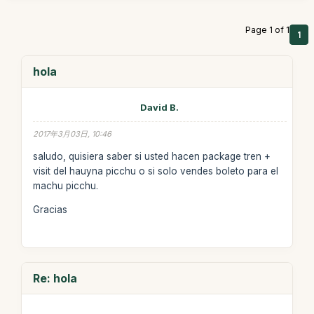
Page 1 of 1
1
hola
David B.
2017年3月03日, 10:46
saludo, quisiera saber si usted hacen package tren +
visit del hauyna picchu o si solo vendes boleto para el
machu picchu.
Gracias
Re: hola