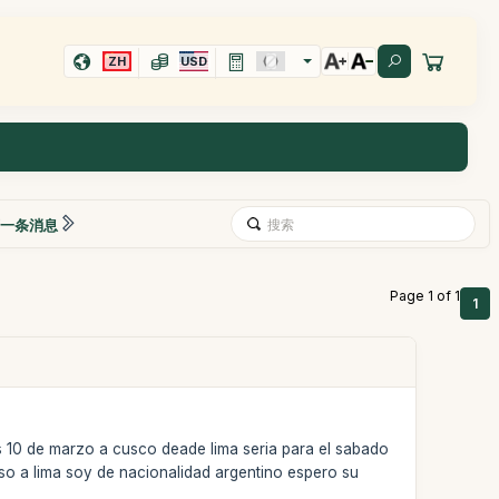
ZH
USD
一条消息
Page 1 of 1
1
es 10 de marzo a cusco deade lima seria para el sabado
eso a lima soy de nacionalidad argentino espero su