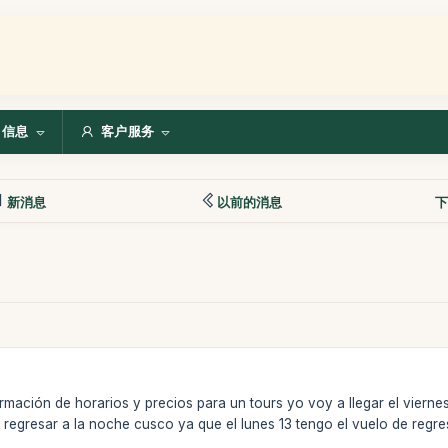
信息
客户服务
新消息
以前的消息
下
rmación de horarios y precios para un tours yo voy a llegar el viern
 regresar a la noche cusco ya que el lunes 13 tengo el vuelo de regr