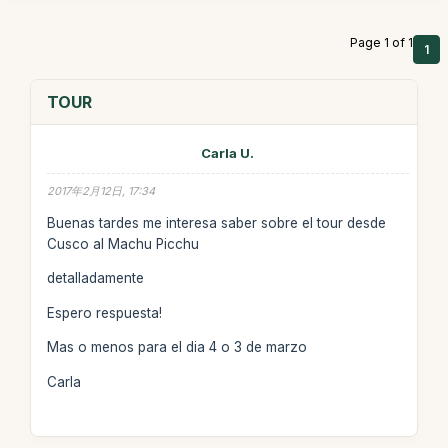
Page 1 of 1
1
TOUR
Carla U.
2017年2月12日, 17:34
Buenas tardes me interesa saber sobre el tour desde
Cusco al Machu Picchu
detalladamente
Espero respuesta!
Mas o menos para el dia 4 o 3 de marzo
Carla