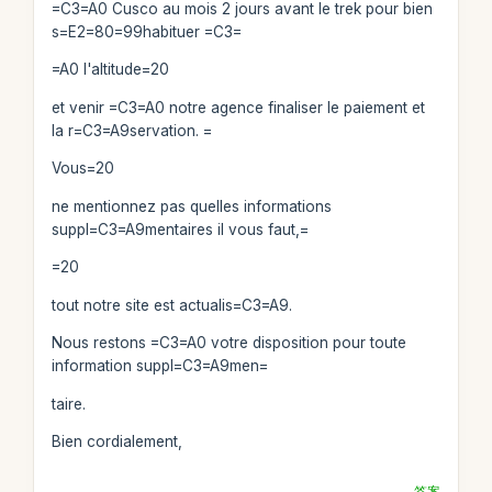
=C3=A0 Cusco au mois 2 jours avant le trek pour bien
s=E2=80=99habituer =C3=
=A0 l'altitude=20
et venir =C3=A0 notre agence finaliser le paiement et
la r=C3=A9servation. =
Vous=20
ne mentionnez pas quelles informations
suppl=C3=A9mentaires il vous faut,=
=20
tout notre site est actualis=C3=A9.
Nous restons =C3=A0 votre disposition pour toute
information suppl=C3=A9men=
taire.
Bien cordialement,
答案