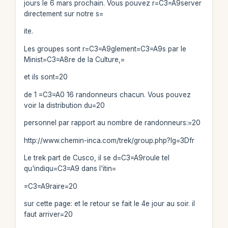
jours le 6 mars prochain. Vous pouvez r=C3=A9server
directement sur notre s=
ite.
Les groupes sont r=C3=A9glement=C3=A9s par le
Minist=C3=A8re de la Culture,=
et ils sont=20
de 1 =C3=A0 16 randonneurs chacun. Vous pouvez
voir la distribution du=20
personnel par rapport au nombre de randonneurs:=20
http://www.chemin-inca.com/trek/group.php?lg=3Dfr
Le trek part de Cusco, il se d=C3=A9roule tel
qu'indiqu=C3=A9 dans l'itin=
=C3=A9raire=20
sur cette page: et le retour se fait le 4e jour au soir. il
faut arriver=20