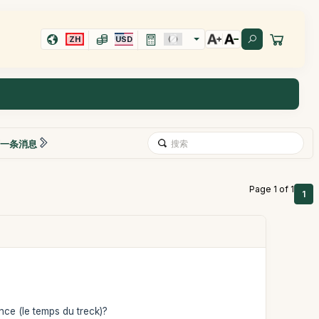
ZH
USD
一条消息
Page 1 of 1
1
nce (le temps du treck)?