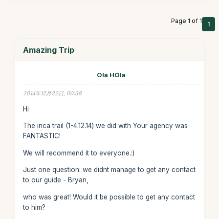
Page 1 of 1
1
Amazing Trip
Ola HOla
2014年12月22日, 00:38
Hi
The inca trail (1-4.12.14) we did with Your agency was
FANTASTIC!
We will recommend it to everyone.:)
Just one question: we didnt manage to get any contact
to our guide - Bryan,
who was great! Would it be possible to get any contact
to him?