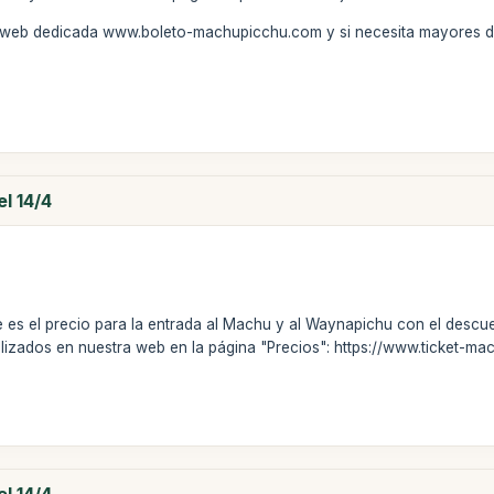
ra web dedicada www.boleto-machupicchu.com y si necesita mayores d
l 14/4
e es el precio para la entrada al Machu y al Waynapichu con el descu
alizados en nuestra web en la página "Precios": https://www.ticket-m
l 14/4