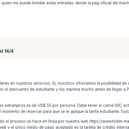
 quien me puede brindar estas entradas. desde la pag oficial del mac
l 14/4
terés en nuestros servicios. Sí, nosotros ofrecemos la posibilidad d
n el descuento de estudiante y los imprima mucho antes de llegar a P
es extranjeros es de US$ 55 por persona. Debe tener el carné ISIC actua
 momento de reservar para que se le aplique la tarifa estudiante. Sol
odo el proceso se hace en línea por nuestra web https://www.ticket
eb y el único medio de pago aceptado es la tarjeta de crédito intern