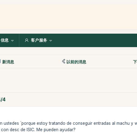
信息
客户服务
新消息
以前的消息
下
4/4
 ustedes `porque estoy tratando de conseguir entradas al machu y way
e con desc de ISIC. Me pueden ayudar?