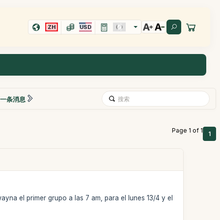
ZH
USD
一条消息
Page 1 of 1
1
na el primer grupo a las 7 am, para el lunes 13/4 y el