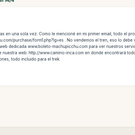
s en una sola vez. Como le mencioné en mi primer email, todo el pr
u.com/purchase/form1.php?lg=es . No vendemos el tren, eso lo debe v
a web dedicada www.boleto-machupicchu.com
para ver nuestros servic
e nuestra web: http://www.camino-inca.com en donde encontrará todos l
es, todo incluido para el trek.