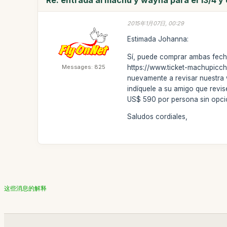
2015年1月07日, 00:29
Estimada Johanna:
Sí, puede comprar ambas fecha
Messages: 825
https://www.ticket-machupicch
nuevamente a revisar nuestr
indíquele a su amigo que revis
US$ 590 por persona sin opcion
Saludos cordiales,
这些消息的解释