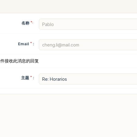
名称
*:
Email
*
:
邮件接收此消息的回复
主题
*
: