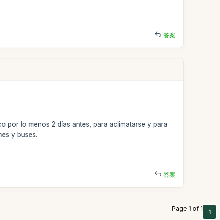
答案
o por lo menos 2 días antes, para aclimatarse y para
ones y buses.
答案
Page 1 of 1
1