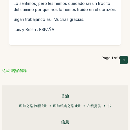
Lo sentimos, pero les hemos quedado sin un trocito
del camino por que nos lo hemos traído en el corazón.
Sigan trabajando así. Muchas gracias.
Luis y Belén . ESPAÑA
Page 1 of 1
1
这些消息的解释
苦旅
印加之路 旅程 1天
印加经典之路 4天
在线提供
书
信息