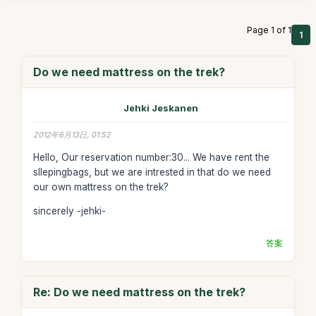
Page 1 of 1
1
Do we need mattress on the trek?
Jehki Jeskanen
2012年6月13日, 01:52
Hello, Our reservation number:30... We have rent the
sllepingbags, but we are intrested in that do we need
our own mattress on the trek?
sincerely -jehki-
答案
Re: Do we need mattress on the trek?