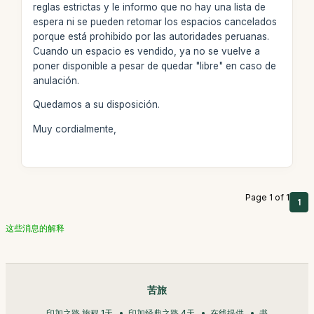
reglas estrictas y le informo que no hay una lista de
espera ni se pueden retomar los espacios cancelados
porque está prohibido por las autoridades peruanas.
Cuando un espacio es vendido, ya no se vuelve a
poner disponible a pesar de quedar "libre" en caso de
anulación.
Quedamos a su disposición.
Muy cordialmente,
Page 1 of 1
1
这些消息的解释
苦旅
印加之路 旅程 1天
印加经典之路 4天
在线提供
书