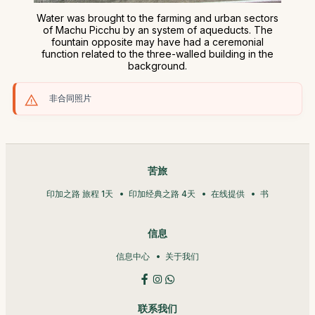
Water was brought to the farming and urban sectors
of Machu Picchu by an system of aqueducts. The
fountain opposite may have had a ceremonial
function related to the three-walled building in the
background.
非合同照片
苦旅
印加之路 旅程 1天
印加经典之路 4天
在线提供
书
信息
信息中心
关于我们
联系我们