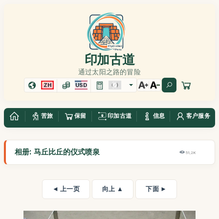
印加古道
通过太阳之路的冒险
ZH
USD
苦旅
保留
印加古道
信息
客户服务
相册: 马丘比丘的仪式喷泉
51,2K
◄ 上一页
向上 ▲
下面 ►