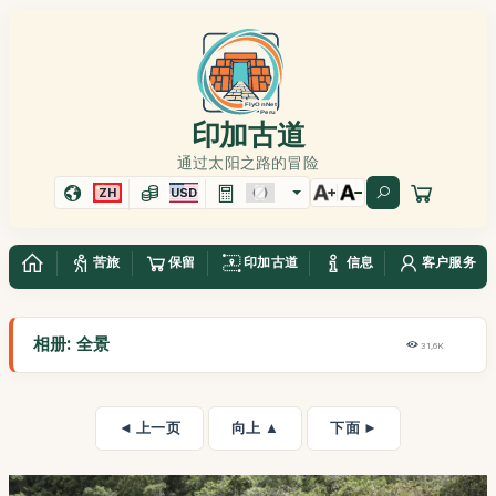
印加古道
通过太阳之路的冒险
ZH
USD
苦旅
保留
印加古道
信息
客户服务
相册: 全景
31,6K
◄ 上一页
向上 ▲
下面 ►