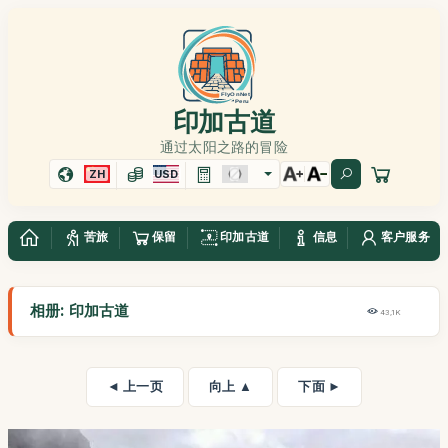
印加古道
通过太阳之路的冒险
ZH
USD
苦旅
保留
印加古道
信息
客户服务
相册: 印加古道
43,1K
◄ 上一页
向上 ▲
下面 ►