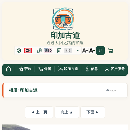
印加古道
通过太阳之路的冒险
ZH
USD
苦旅
保留
印加古道
信息
客户服务
相册: 印加古道
43,7K
◄ 上一页
向上 ▲
下面 ►