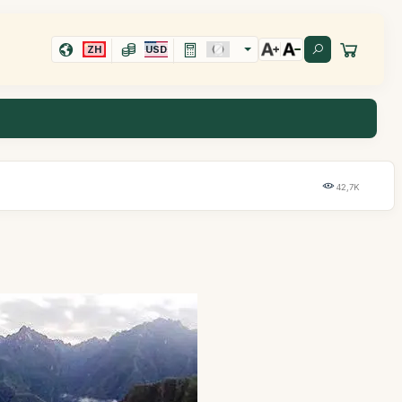
ZH
USD
42,7K