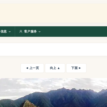
信息
客户服务
◄ 上一页
向上 ▲
下面 ►