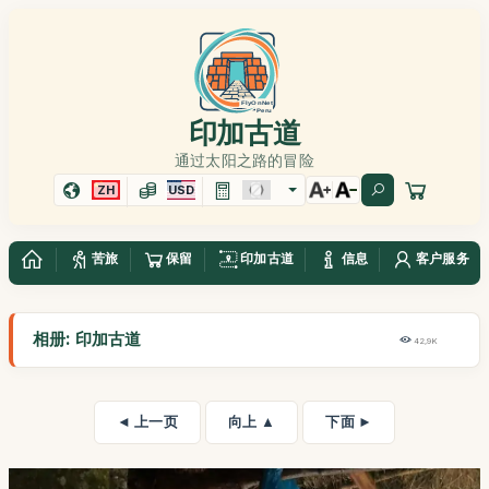
印加古道
通过太阳之路的冒险
ZH
USD
苦旅
保留
印加古道
信息
客户服务
相册: 印加古道
42,9K
◄ 上一页
向上 ▲
下面 ►