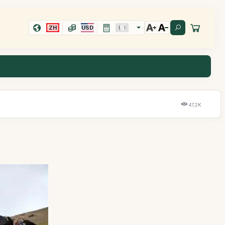
ZH
USD
47,2K