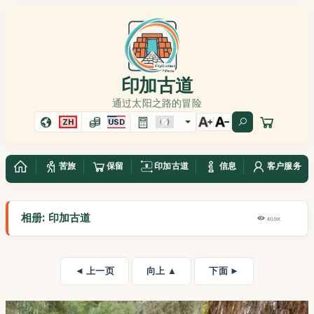
印加古道
通过太阳之路的冒险
ZH
USD
苦旅
保留
印加古道
信息
客户服务
相册: 印加古道
40,9K
◄ 上一页
向上 ▲
下面 ►