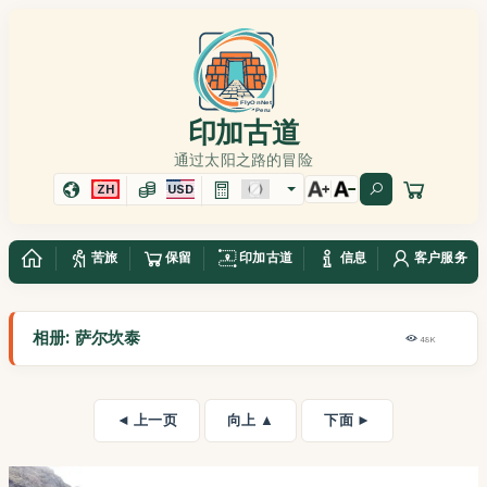
印加古道
通过太阳之路的冒险
ZH
USD
苦旅
保留
印加古道
信息
客户服务
相册: 萨尔坎泰
48K
◄ 上一页
向上 ▲
下面 ►