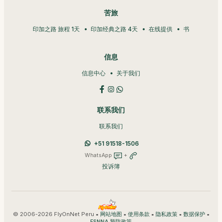
苦旅
印加之路 旅程 1天
印加经典之路 4天
在线提供
书
信息
信息中心
关于我们
联系我们
联系我们
+51 91518-1506
WhatsApp
+
投诉簿
© 2006-2026 FlyOnNet Peru •
•
•
•
•
网站地图
使用条款
隐私政策
数据保护
ESNNA 预防政策