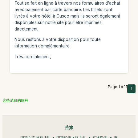
Tout se fait en ligne à travers nos formulaires d'achat
avec paiement par carte bancaire. Les billets sont
livrés à votre hôtel à Cusco mais ils seront également
disponibles sur notre site pour être imprimés
directement.
Nous restons à votre disposition pour toute
information complémentaire.
Très cordialement,
Page 1 of 1
1
这些消息的解释
苦旅
印加之路 旅程 1天
印加经典之路 4天
在线提供
书